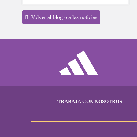
es probable que ahora mismo estés
sonriendo y recordando con cariño una
Volver al blog o a las noticias
gran lección que te enseñó tu mentor.
TRABAJA CON NOSOTROS