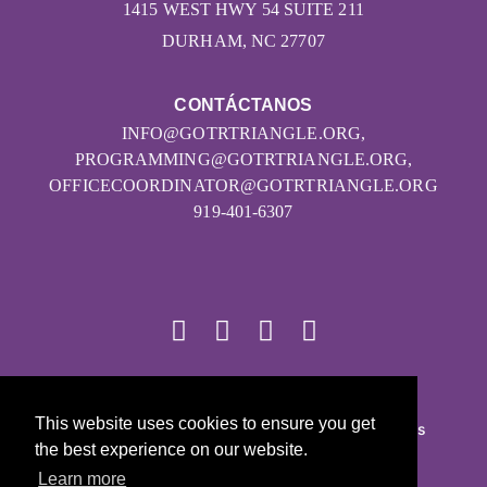
1415 WEST HWY 54 SUITE 211
DURHAM, NC 27707
CONTÁCTANOS
INFO@GOTRTRIANGLE.ORG,
PROGRAMMING@GOTRTRIANGLE.ORG,
OFFICECOORDINATOR@GOTRTRIANGLE.ORG
919-401-6307
© 2026
This website uses cookies to ensure you get
Girls on the Run - Todos los derechos reservados
the best experience on our website.
POLÍTICA DE PRIVACIDAD
Learn more